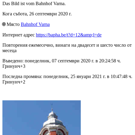
Das Bild ist vom Bahnhof Varna.
Кога събота, 26 септември 2020 г.
🌐︎ Място
Bahnhof Varna
Интернет адрес
https://bapha.be/t?d=12&amp;l=de
Повторения ежемесечно, винаги на двадесет и шесто число от
месеца
Въведено: понеделник, 07 септември 2020 г. в 20:24:58 ч.
Гринуич+3
Последна промяна: понеделник, 25 януари 2021 г. в 10:47:48 ч.
Гринуич+2