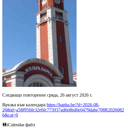
Следващо повторение сряда, 26 август 2026 г.
Връзка към календара
https://bapha.be/?d=2026-08-
26&id=a58f956fe32e6fc773937ad6e8bd0e0479dabe708R2026082
6&cal=0
💾︎iCalendar файл