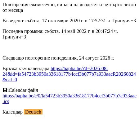
Повторения ежемесечно, винаги на двадесет и четвърто число
от месеца
Въведено: събота, 17 октомври 2020 г. в 17:52:31 ч. Гринуич+3
Последна промяна: събота, 14 май 2022 г. в 20:47:24 ч.
Гринуич+3
Следващо повторение понеделник, 24 август 2026 г.
Връзка към календара
https://bapha.be/?d=2026-08-
24&id=fa54723b3950a33618177b4ccf3b077b7a933aacR20260824
&cal=0
💾︎iCalendar файл
https://bapha.be/c/0/fa54723b3950a33618177b4ccf3b077b7a933aac
.ics
Календар
Deutsch