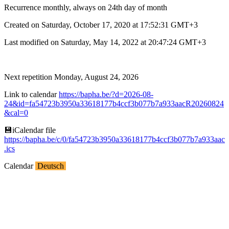
Recurrence monthly, always on 24th day of month
Created on Saturday, October 17, 2020 at 17:52:31 GMT+3
Last modified on Saturday, May 14, 2022 at 20:47:24 GMT+3
Next repetition Monday, August 24, 2026
Link to calendar
https://bapha.be/?d=2026-08-
24&id=fa54723b3950a33618177b4ccf3b077b7a933aacR20260824
&cal=0
💾︎iCalendar file
https://bapha.be/c/0/fa54723b3950a33618177b4ccf3b077b7a933aac
.ics
Calendar
Deutsch