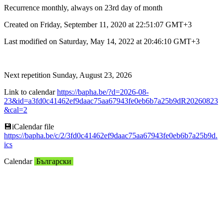
Recurrence monthly, always on 23rd day of month
Created on Friday, September 11, 2020 at 22:51:07 GMT+3
Last modified on Saturday, May 14, 2022 at 20:46:10 GMT+3
Next repetition Sunday, August 23, 2026
Link to calendar
https://bapha.be/?d=2026-08-
23&id=a3fd0c41462ef9daac75aa67943fe0eb6b7a25b9dR20260823
&cal=2
💾︎iCalendar file
https://bapha.be/c/2/3fd0c41462ef9daac75aa67943fe0eb6b7a25b9d.
ics
Calendar
Български