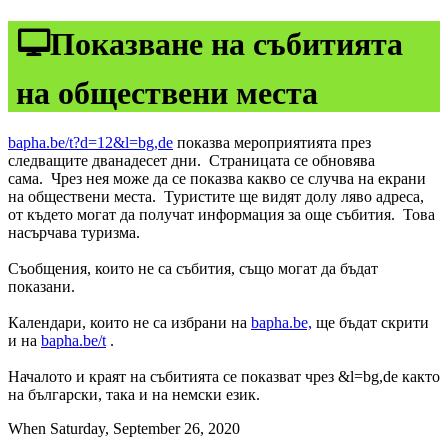
🖵Показване на събитията
на обществени места
bapha.be/t?d=12&l=bg,de
показва мероприятията през
следващите дванадесет дни. Страницата се обновява
сама. Чрез нея може да се показва какво се случва на екрани
на обществени места. Туристите ще видят долу ляво адреса,
от където могат да получат информация за още събития. Това
насърчава туризма.
Съобщения, които не са събития, също могат да бъдат
показани.
Календари, които не са избрани на
bapha.be,
ще бъдат скрити
и на
bapha.be/t
.
Началото и краят на събитията се показват чрез &l=bg,de както
на български, така и на немски език.
When Saturday, September 26, 2020