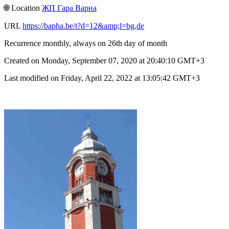
🌐︎ Location
ЖП Гара Варна
URL
https://bapha.be/t?d=12&amp;l=bg,de
Recurrence monthly, always on 26th day of month
Created on Monday, September 07, 2020 at 20:40:10 GMT+3
Last modified on Friday, April 22, 2022 at 13:05:42 GMT+3