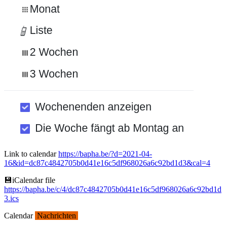
Link to calendar
https://bapha.be/?d=2021-04-
16&id=dc87c4842705b0d41e16c5df968026a6c92bd1d3&cal=4
💾︎iCalendar file
https://bapha.be/c/4/dc87c4842705b0d41e16c5df968026a6c92bd1d
3.ics
Calendar
Nachrichten