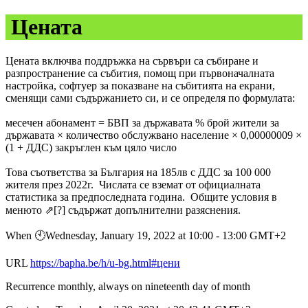
Цената
Цената включва поддръжка на сървъри са събиране и
разпространение са събития, помощ при първоначалната
настройка, софтуер за показване на събитията на екрани,
сменящи сами съдържанието си, и се определя по формулата:
месечен абонамент = БВП за държавата % брой жители за
държавата × количество обслужвано население × 0,00000009 ×
(1 + ДДС) закръглен към цяло число
Това съответства за България на 185лв с ДДС за 100 000
жителя през 2022г. Числата се вземат от официалната
статистика за предпоследната година. Общите условия в
менюто ⇗[?] съдържат допълнителни разяснения.
When 🕙︎Wednesday, January 19, 2022 at 10:00 - 13:00 GMT+2
URL
https://bapha.be/h/u-bg.html#цени
Recurrence monthly, always on nineteenth day of month