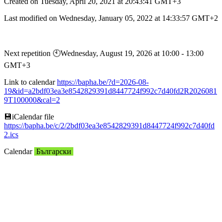
Created on Tuesday, April 20, 2021 at 20:43:41 GMT+3
Last modified on Wednesday, January 05, 2022 at 14:33:57 GMT+2
Next repetition 🕙︎Wednesday, August 19, 2026 at 10:00 - 13:00
GMT+3
Link to calendar
https://bapha.be/?d=2026-08-
19&id=a2bdf03ea3e8542829391d8447724f992c7d40fd2R2026081
9T100000&cal=2
💾︎iCalendar file
https://bapha.be/c/2/2bdf03ea3e8542829391d8447724f992c7d40fd
2.ics
Calendar
Български